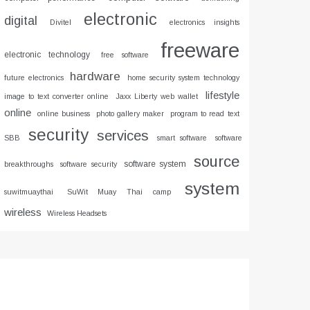
electronic
digital
Divitel
electronics insights
freeware
electronic technology
free software
hardware
future electronics
home security system technology
lifestyle
image to text converter online
Jaxx Liberty web wallet
online
online business
photo gallery maker
program to read text
security
services
SBB
smart software
software
source
software system
breakthroughs
software security
system
suwitmuaythai
SuWit Muay Thai camp
wireless
Wireless Headsets