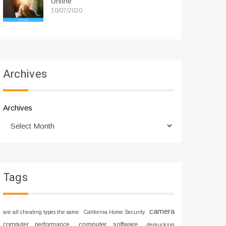
Online
10/07/2020
Archives
Archives
Tags
camera
are all cheating types the same
California Home Security
computer software
computer performance
demucking