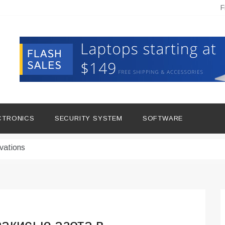
F
hine Improves Production
ital Tools
CTRONICS
SECURITY SYSTEM
SOFTWARE
dern Living
vations
Insights
duce Downtime for Startups
сью азота в повседневной еде