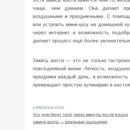
Хотя закись азота кажется чем-то нео
чаще, чем думаем. Она делает при
воздушными и праздничными. С помощ
или устроить мини-шоу на домашней кух
через интернет и возможность подобр
делают процесс ещё более увлекательн
Закись азота — это не только гастроно
повседневной жизни. Лёгкость, воздуш
праздника каждый день, а возможность
превращает простую кулинарию в насто
Post
Что чувствует тело через минуты после вдоха
navigation
закиси азота — реальные ощущения